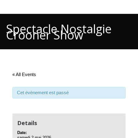
Spectacle Nostalgie
Crooner Show
« All Events
Cet évènement est passé
Details
Date:
samedi 2 mai 2026