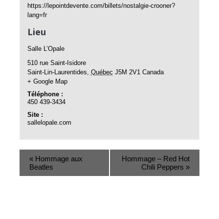
https://lepointdevente.com/billets/nostalgie-crooner?
lang=fr
Lieu
Salle L’Opale
510 rue Saint-Isidore
Saint-Lin-Laurentides
,
Québec
J5M 2V1
Canada
+ Google Map
Téléphone :
450 439-3434
Site :
sallelopale.com
Event
«
Hommage aux
Hommage – Red Hot
Beatles
Chili Peppers
»
Navigation