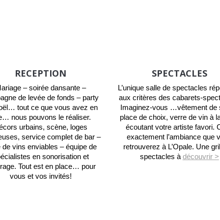
RECEPTION
SPECTACLES
ariage – soirée dansante –
L’unique salle de spectacles ré
gne de levée de fonds – party
aux critères des cabarets-spec
oël… tout ce que vous avez en
Imaginez-vous …vêtement de s
te… nous pouvons le réaliser.
place de choix, verre de vin à 
écors urbains, scène, loges
écoutant votre artiste favori. 
euses, service complet de bar –
exactement l’ambiance que 
e de vins enviables – équipe de
retrouverez à L’Opale. Une gril
écialistes en sonorisation et
spectacles à
découvrir >
irage. Tout est en place… pour
vous et vos invités!