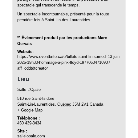
spectacle qui transcende le temps.
Un spectacle incontournable, présenté pour la toute
première fois à Saint-Lin-des-Laurentides.
** Évènement produit par les productions Marc
Gervais
Website:
https://www.eventbrite.ca/e/billets-saint-lin-samedi-13-juin-
2026-19h30-hommage-a-pink-floyd-1977060471090?
aff=oddtdtcreator
Lieu
Salle L’Opale
510 rue Saint-Isidore
Saint-Lin-Laurentides
,
Québec
J5M 2V1
Canada
+ Google Map
Téléphone :
450 439-3434
Site :
sallelopale.com